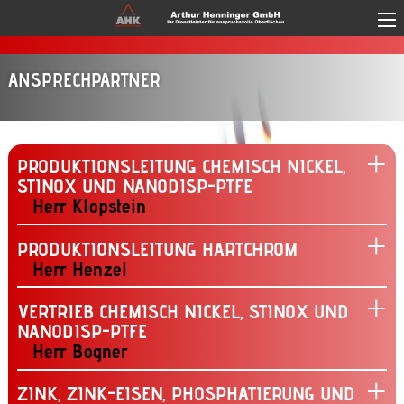
Skip to main content
ANSPRECHPARTNER
PRODUKTIONSLEITUNG CHEMISCH NICKEL,
STINOX UND NANODISP-PTFE
Herr Klopstein
PRODUKTIONSLEITUNG HARTCHROM
Herr Henzel
VERTRIEB CHEMISCH NICKEL, STINOX UND
NANODISP-PTFE
Herr Bogner
ZINK, ZINK-EISEN, PHOSPHATIERUNG UND