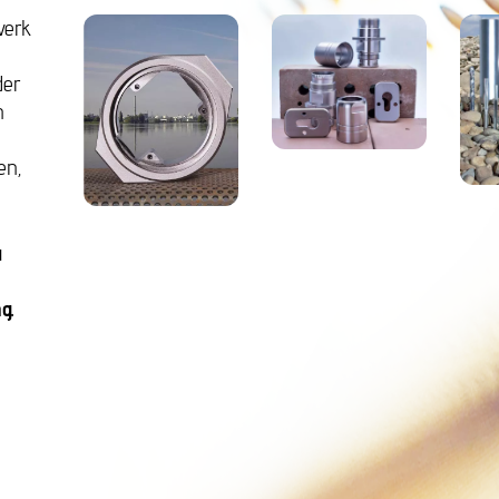
werk
der
n
en,
u
ng.