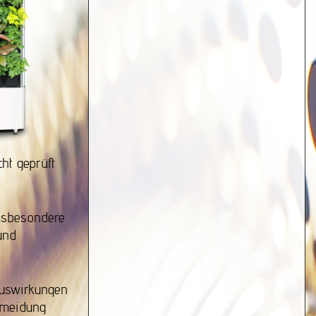
ht geprüft
insbesondere
und
Auswirkungen
rmeidung