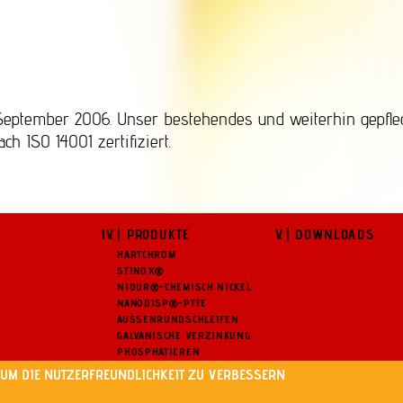
September 2006. Unser bestehendes und weiterhin gepfle
 ISO 14001 zertifiziert.
| PRODUKTE
| DOWNLOADS
HARTCHROM
STINOX®
NIDUR®-CHEMISCH NICKEL
NANODISP®-PTFE
AUSSENRUNDSCHLEIFEN
GALVANISCHE VERZINKUNG
PHOSPHATIEREN
ZINK-EISEN-SCHICHTEN
 UM DIE NUTZERFREUNDLICHKEIT ZU VERBESSERN
.