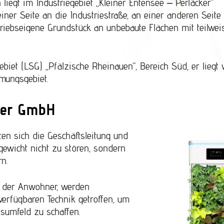
iegt im Industriegebiet „Kleiner Entensee – Perläcker“
ner Seite an die Industriestraße, an einer anderen Seite
triebseigene Grundstück an unbebaute Flächen mit teilwei
ebiet (LSG) „Pfälzische Rheinauen“, Bereich Süd, er liegt
mungsgebiet.
ger GmbH
ten sich die Geschäftsleitung und
hgewicht nicht zu stören, sondern
n.
d der Anwohner, werden
verfügbaren Technik getroffen, um
sumfeld zu schaffen.