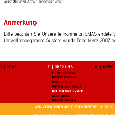
Geschäftsführer, Arthur Henninger GmbH
Anmerkung:
Bitte beachten Sie: Unsere Teilnahme an EMAS endete 
Umweltmanagement-System wurde Ende März 2007 nach
HAUPTNAVIGATION
| HOME
| ÜBER UNS
| NEWS
FIRMENPORTRAIT
FOOTER
DIENSTLEISTUNG
PHILOSOPHIE
UMWELT UND KULTUR
QUALITÄT UND UMWELT
AUSBILDUNG
UNSERE KUNDEN
WIR VERWENDEN AUF DIESER WEBSITE COOKIES,
Klicken Sie "Akzeptieren", um sich damit einverstanden zu erklären