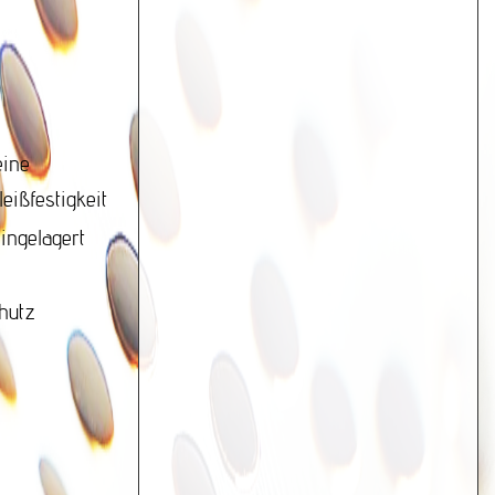
eine
ißfestigkeit
ingelagert
hutz