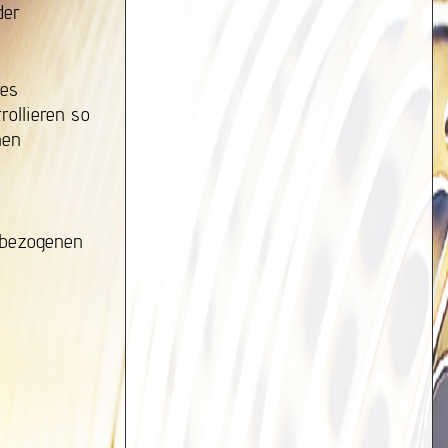
der
res
rollieren so
hen
tbezogenen