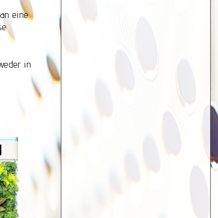
 an eine
se
 weder in