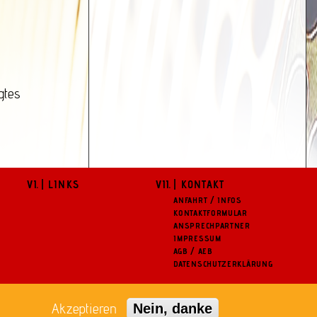
gtes
| LINKS
| KONTAKT
ANFAHRT / INFOS
KONTAKTFORMULAR
ANSPRECHPARTNER
IMPRESSUM
AGB / AEB
DATENSCHUTZERKLÄRUNG
Akzeptieren
Nein, danke