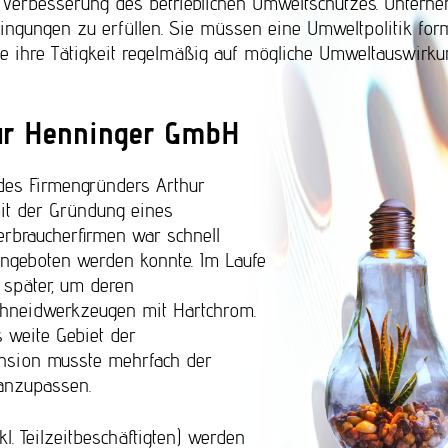
e Verbesserung des betrieblichen Umweltschutzes. Untern
edingungen zu erfüllen. Sie müssen eine Umweltpolitik form
lle ihre Tätigkeit regelmäßig auf mögliche Umweltauswirk
hur Henninger GmbH
des Firmengründers Arthur
mit der Gründung eines
rbraucherfirmen war schnell
ngeboten werden konnte. Im Laufe
 später, um deren
Schneidwerkzeugen mit Hartchrom.
 weite Gebiet der
ansion musste mehrfach der
anzupassen.
. Teilzeitbeschäftigten) werden